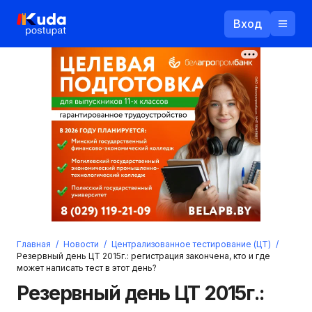
Вход
Назад
Логин
Пароль
Ваш email
Забыли пароль?
Главная
/
Новости
/
Централизованное тестирование (ЦТ)
/
Войти
Резервный день ЦТ 2015г.: регистрация закончена, кто и где
может написать тест в этот день?
Прислать пароль
Регистрация
Резервный день ЦТ 2015г.: