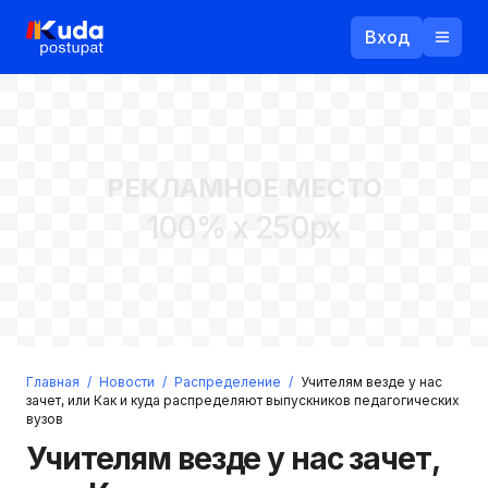
Вход
Назад
РЕКЛАМНОЕ МЕСТО
Логин
100% x 250px
Пароль
Ваш email
Забыли пароль?
Главная
/
Новости
/
Распределение
/
Учителям везде у нас
Войти
зачет, или Как и куда распределяют выпускников педагогических
вузов
Прислать пароль
Регистрация
Учителям везде у нас зачет,