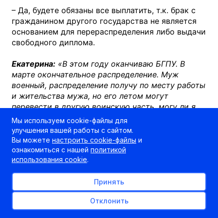
– Да, будете обязаны все выплатить, т.к. брак с
гражданином другого государства не является
основанием для перераспределения либо выдачи
свободного диплома.
Екатерина:
«В этом году оканчиваю БГПУ. В
марте окончательное распределение. Муж
военный, распределение получу по месту работы
и жительства мужа, но его летом могут
перевести в другую воинскую часть, могу ли я
перераспределиться?»
Мы используем cookie-файлы для
улучшения вашей работы с сайтом.
– Да. Как только мужа переведут в другую
Вы можете
настроить cookie-файлы
и
воинскую часть, в отдел кадров своего учебного
ознакомиться с нашей
политикой
заведения можете подавать документы на
использования cookie
.
перераспределение для воссоединения семьи.
Принять
Целевое направление
Отклонить
С выпускниками, обучавшимися по целевому