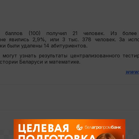
о баллов (100) получил 21 человек. Из более
не явились 2,9%, или 3 тыс. 378 человек. За исп
ки были удалены 14 абитуриентов.
 могут узнать результаты централизованного тести
истории Беларуси и математике.
www.i