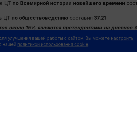
ов ЦТ
по Всемирной истории новейшего времени
сос
ов ЦТ
по обществоведению
составил
37,21
нтов около 15% являются претендентами на дневное
для улучшения вашей работы с сайтом. Вы можете
настроить
 с нашей
политикой использования cookie
.
ЛАМНОЕ МЕСТО
00% x 250px