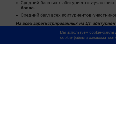
Средний балл всех абитуриентов-участник
балла.
Средний балл всех абитуриентов-участник
Из всех зарегистрированных на ЦТ абитурие
отделение.
Мы используем cookie-файлы 
cookie-файлы
и ознакомиться
РЕК
1