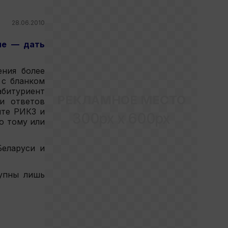
28.06.2010
ие — дать
ения более
 с бланком
абитуриент
РЕКЛАМНОЕ МЕСТО
и ответов
йте РИКЗ и
300px x 600px
о тому или
Беларуси и
тупны лишь