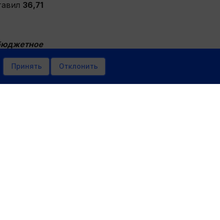
тавил
36,71
 бюджетное
Принять
Отклонить