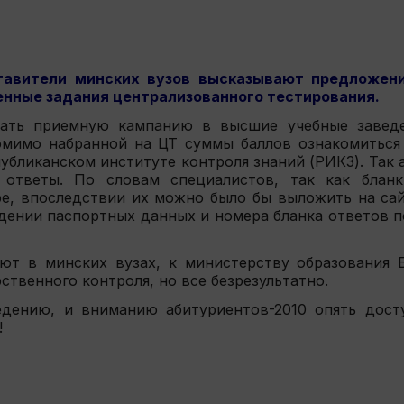
тавители минских вузов высказывают предложен
нные задания централизованного тестирования.
елать приемную кампанию в высшие учебные завед
омимо набранной на ЦТ суммы баллов ознакомиться
убликанском институте контроля знаний (РИКЗ). Так 
ответы. По словам специалистов, так как бланк
е, впоследствии их можно было бы выложить на са
дении паспортных данных и номера бланка ответов п
ют в минских вузах, к министерству образования 
ственного контроля, но все безрезультатно.
едению, и вниманию абитуриентов-2010 опять дос
!