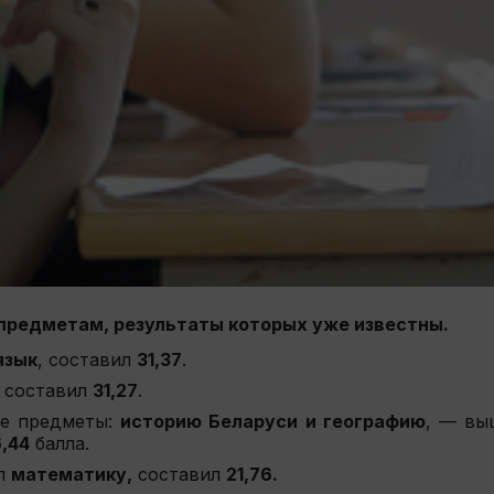
 предметам, результаты которых уже известны.
язык
, составил
31,37
.
, составил
31,27
.
ые предметы:
историю Беларуси и географию
, — вы
6,44
балла.
ал
математику,
составил
21,76.