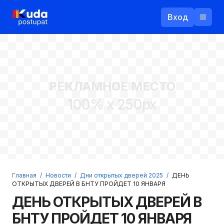
Вход
Назад
РЕКЛАМНОЕ МЕСТО
Логин
100% x 250px
Пароль
Ваш email
Забыли пароль?
Главная
/
Новости
/
Дни открытых дверей 2025
/
ДЕНЬ
Войти
ОТКРЫТЫХ ДВЕРЕЙ В БНТУ ПРОЙДЕТ 10 ЯНВАРЯ
Прислать пароль
ДЕНЬ ОТКРЫТЫХ ДВЕРЕЙ В
Регистрация
БНТУ ПРОЙДЕТ 10 ЯНВАРЯ