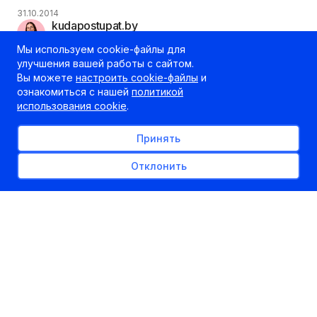
31.10.2014
kudapostupat.by
Шеф-редактор
Мы используем cookie-файлы для
улучшения вашей работы с сайтом.
Вы можете
настроить cookie-файлы
и
ознакомиться с нашей
политикой
использования cookie
.
Принять
Отклонить
В последние дни школьных каникул БНТУ, УО
"Полоцкий государственный университет ", УО