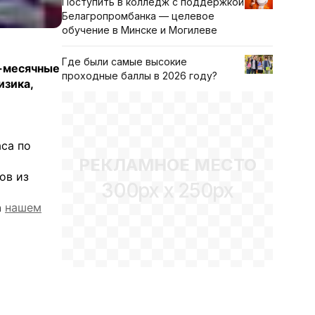
Поступить в колледж с поддержкой
Белагропромбанка — целевое
обучение в Минске и Могилеве
Где были самые высокие
8-месячные
проходные баллы в 2026 году?
изика,
аса по
РЕКЛАМНОЕ МЕСТО
ов из
300px x 250px
а
нашем