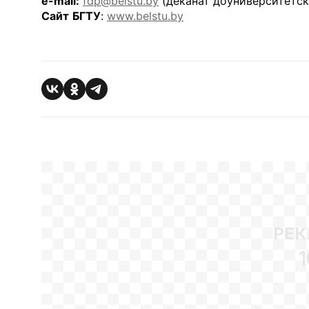
e-mail:
fdp@belstu.by
(деканат доуниверситетск
Сайт
БГТУ
:
www.belstu.by
РЕК
1