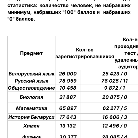
статистика: количество человек, не набравших
минимум,
набравших "100" баллов и
набравших
"0" баллов.
Кол-в
проходи
Кол-во
Предмет
тест 
зарегистрировавшихся
удаленны
аудито
Белорусский язык
26 000
25 423 / 0
Русский язык
78 959
76 025 / 11
Обществоведение
10 458
9 872 / 1
Биология
21 887
20 875 / 0
Математика
65 897
62 277 / 5
История Беларуси
17 643
16 606 / 3
Химия
13 132
12 496 / 0
Физика
30 377
28 085 / 4