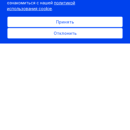
ознакомиться с нашей
политикой
использования cookie
.
Принять
Отклонить
На сайте Академии МВД опубликованы новые
правила поступления на факультет права в 2013
году на заочную форму обучения на условиях
оплаты. С 20 февраля до 1 июня 2013 года
абитуриенты – граждане Республики Беларусь
—
в отличие от предыдущих лет
могут подать
документы НЕПОСРЕДСТВЕННО в приемную