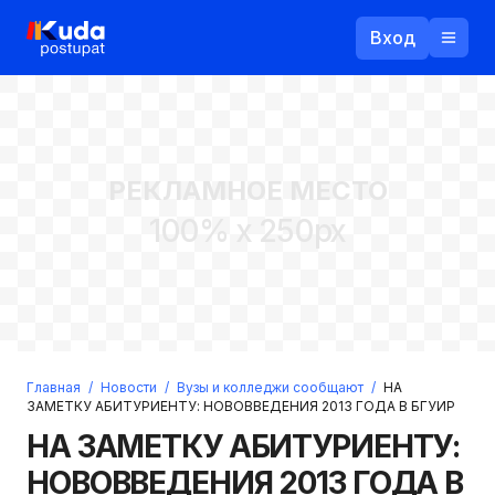
Вход
Назад
РЕКЛАМНОЕ МЕСТО
Логин
100% x 250px
Пароль
Ваш email
Забыли пароль?
Главная
/
Новости
/
Вузы и колледжи сообщают
/
НА
Войти
ЗАМЕТКУ АБИТУРИЕНТУ: НОВОВВЕДЕНИЯ 2013 ГОДА В БГУИР
Прислать пароль
НА ЗАМЕТКУ АБИТУРИЕНТУ:
Регистрация
НОВОВВЕДЕНИЯ 2013 ГОДА В