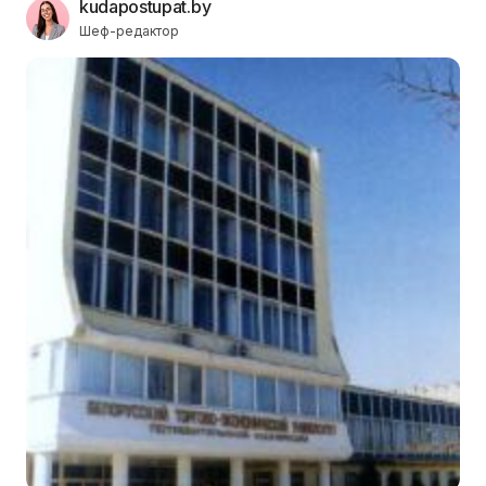
kudapostupat.by
Шеф-редактор