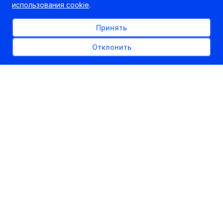
использования cookie
.
Принять
Отклонить
22.03.2013 года в 15.00 Могилевский высший
колледж МВД Республики Беларусь проводит