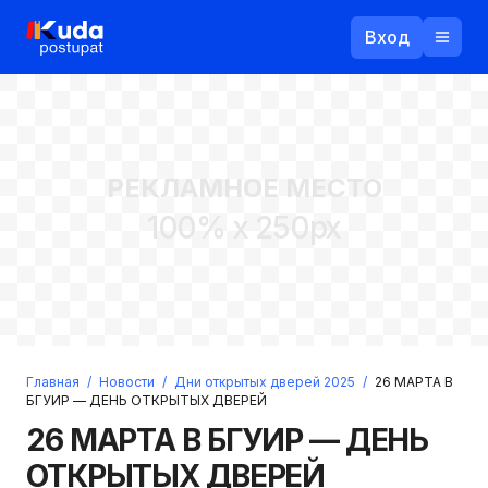
Вход
Назад
РЕКЛАМНОЕ МЕСТО
Логин
100% x 250px
Пароль
Ваш email
Забыли пароль?
Главная
/
Новости
/
Дни открытых дверей 2025
/
26 МАРТА В
Войти
БГУИР — ДЕНЬ ОТКРЫТЫХ ДВЕРЕЙ
Прислать пароль
26 МАРТА В БГУИР — ДЕНЬ
Регистрация
ОТКРЫТЫХ ДВЕРЕЙ