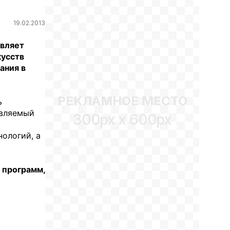
19.02.2013
авляет
кусств
ания в
РЕКЛАМНОЕ МЕСТО
ь
авляемый
300px x 600px
ологий, а
 программ,