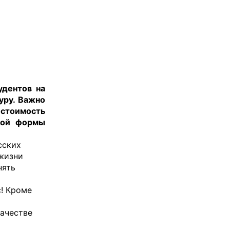
удентов на
уру. Важно
 стоимость
вной формы
сских
 жизни
нять
! Кроме
качестве