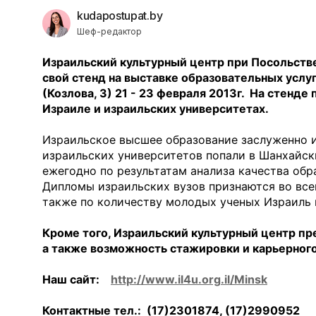
kudapostupat.by
Шеф-редактор
Израильский культурный центр при Посольстве
свой стенд на выставке образовательных услу
(Козлова, 3) 21 - 23 февраля 2013г.
На стенде 
Израиле и израильских университетах.
Израильское высшее образование заслуженно 
израильских университетов попали в Шанхайск
ежегодно по результатам анализа качества обр
Дипломы израильских вузов признаются во всем
также по количеству молодых ученых Израиль 
Кроме того, Израильский культурный центр п
а также возможность стажировки и карьерного
Наш сайт:
http
://
www
.
il
4
u
.
org
.
il
/
Minsk
Контактные тел.: (17)2301874, (17)2990952