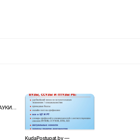
АУКИ
ДЕРАЦИИ
 11-Й
Й
ЗОВАНИЕ
KudaPostupat.by —