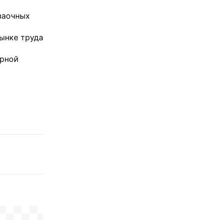
 заочных
ынке труда
ерной