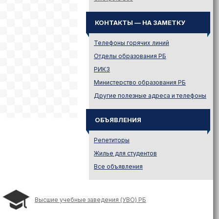
Законодательство
Иностранному абитуриенту
КОНТАКТЫ — НА ЗАМЕТКУ
Куда поступать на твою
специальность?
Телефоны горячих линий
Куда поступать? — Это надо
Отделы образования РБ
знать!
РИКЗ
Новости образования и не
Министерство образования РБ
только
Другие полезные адреса и телефоны
Подготовительные курсы
Подготовка к ЦЭ и ЦТ.
Репетиторы
ОБЪЯВЛЕНИЯ
Поступление в вузы
Репетиторы
Поступление в колледжи
Жилье для студентов
Профориентация
Все объявления
Проходные баллы в вузах
Беларуси
Распределение
Высшие учебные заведения (УВО) РБ
Репетиционное
тестирование (РТ)