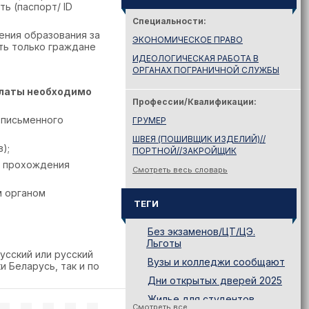
ь (паспорт/ ID
Специальности:
ения образования за
ЭКОНОМИЧЕСКОЕ ПРАВО
ть только граждане
ИДЕОЛОГИЧЕСКАЯ РАБОТА В
ОРГАНАХ ПОГРАНИЧНОЙ СЛУЖБЫ
платы необходимо
Профессии/Квалификации:
с письменного
ГРУМЕР
ШВЕЯ (ПОШИВЩИК ИЗДЕЛИЙ)//
);
ПОРТНОЙ//ЗАКРОЙЩИК
е прохождения
Смотреть весь словарь
м органом
ТЕГИ
Без экзаменов/ЦТ/ЦЭ.
Льготы
усский или русский
Вузы и колледжи сообщают
 Беларусь, так и по
Дни открытых дверей 2025
Жилье для студентов
Смотреть все