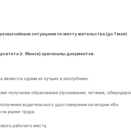
чрезвычайным ситуациям по месту жительства (до 1 мая)
.
ситета (г. Минск) оригиналы документов.
 является одним из лучших в республике;
рме получения образования (проживание, питание, обмундир
олучения водительского удостоверения категории «В»;
 на рынке труда.
рвого рабочего места;