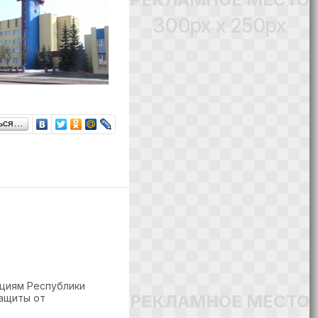
300px x 250px
ься…
циям Республики
РЕКЛАМНОЕ МЕСТО
защиты от