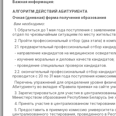
Важная информация:
АЛГОРИТМ ДЕЙСТВИЙ АБИТУРИЕНТА
Очная (дневная) форма получения образования
Вам необходимо:
1. Обратиться до 1 мая года поступления с заявление
отдел по чрезвычайным ситуациям по месту жительства)
2. Пройти профессиональный отбор (два этапа) в комп
2.1. предварительный профессиональный отбор кандида
- направление кандидатов на медицинское освидетель
- изучение моральных и деловых качеств кандидатов;
- проведение специальных проверок кандидатов.
2.2. окончательный профессиональный отбор кандидат
проводится с 20 по 31 мая года поступления комиссия
Перечень упражнений для определения уровня физичес
Абитуриенту во вкладке «Правила приема» на сайте ун
3. Зарегистрироваться для участия в централизованн
Министерством образования Республики Беларусь (не ж
4. Принять участие в централизованном тестировании п
5. Предоставить в приемную комиссию университета о
централизованного тестирования, проведенного в Рес