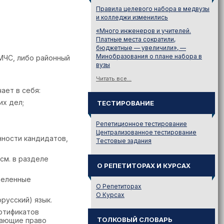
Правила целевого набора в медвузы
и колледжи изменились
«Много инженеров и учителей.
Платные места сократили,
бюджетные — увеличили», —
Минобразования о плане набора в
МЧС, либо районный
вузы
Читать все...
ает в себя:
х дел;
ТЕСТИРОВАНИЕ
Репетиционное тестирование
Централизованное тестирование
ности кандидатов,
Тестовые задания
см. в разделе
О РЕПЕТИТОРАХ И КУРСАХ
деленные
О Репетиторах
О Курсах
русский) язык.
ртификатов
ТОЛКОВЫЙ СЛОВАРЬ
дающие право