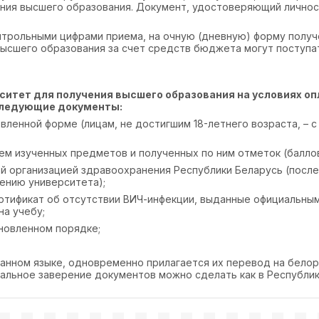
ния высшего образования. Документ, удостоверяющий личност
нтрольными цифрами приема, на очную (дневную) форму получ
высшего образования за счет средств бюджета могут поступа
ситет для получения высшего образования на условиях о
следующие документы:
вленной форме (лицам, не достигшим 18-летнего возраста, – 
ем изученных предметов и полученных по ним отметок (баллов
й организацией здравоохранения Республики Беларусь (посл
ению университета);
ртификат об отсутствии ВИЧ-инфекции, выданные официальны
на учебу;
новленном порядке;
нном языке, одновременно прилагается их перевод на белор
альное заверение документов можно сделать как в Республики