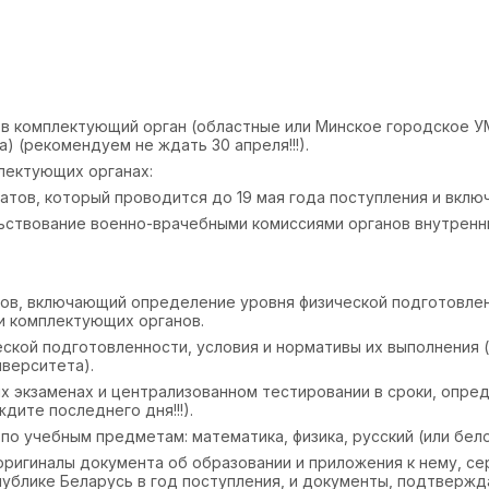
м в комплектующий орган (областные или Минское городское У
 (рекомендуем не ждать 30 апреля!!!).
лектующих органах:
тов, который проводится до 19 мая года поступления и включ
ствование военно-врачебными комиссиями органов внутренни
ов, включающий определение уровня физической подготовлен
ми комплектующих органов.
кой подготовленности, условия и нормативы их выполнения (
иверситета).
ых экзаменах и централизованном тестировании в сроки, опре
дите последнего дня!!!).
о учебным предметам: математика, физика, русский (или бело
ригиналы документа об образовании и приложения к нему, се
публике Беларусь в год поступления, и документы, подтверж