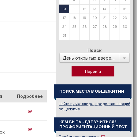
3
4
5
6
7
8
9
10
11
12
13
14
15
16
17
18
19
20
21
22
23
24
25
26
27
28
29
30
31
Поиск
День открытых дверей в:
ПОИСК МЕСТА В ОБЩЕЖИТИИ
я
Подробнее
Найти вуз/колледж, предоставляющий
общежитие
КЕМ БЫТЬ - ГДЕ УЧИТЬСЯ?
ПРОФОРИЕНТАЦИОННЫЙ ТЕСТ
ок
Пройти тестирование