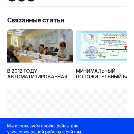
Связанные статьи
В 2012 ГОДУ
МИНИМАЛЬНЫЙ
АВТОМАТИЗИРОВАННАЯ
ПОЛОЖИТЕЛЬНЫЙ БАЛ
СИСТЕМА ПОДАЧИ
НА ЦТ 2012 ГОДА БУДЕТ
ДОКУМЕНТОВ И
НИЖЕ 7
ЗАЧИСЛЕНИЯ БУДЕТ
РАБОТАТЬ ТОЛЬКО В
БГУИР
РЕКЛАМНОЕ МЕСТО
Мы используем cookie-файлы для
100% x 250px
улучшения вашей работы с сайтом.