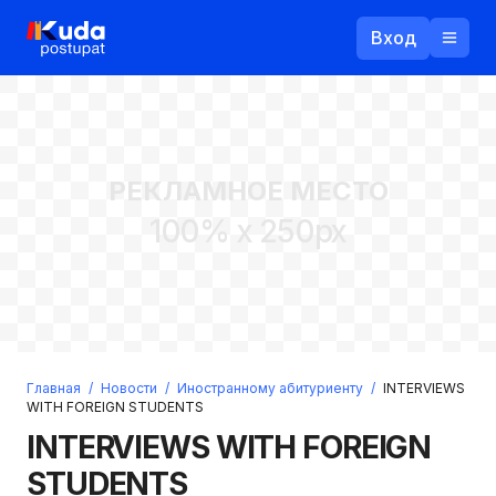
Вход
Назад
РЕКЛАМНОЕ МЕСТО
Логин
100% x 250px
Пароль
Ваш email
Забыли пароль?
Главная
/
Новости
/
Иностранному абитуриенту
/
INTERVIEWS
Войти
WITH FOREIGN STUDENTS
Прислать пароль
INTERVIEWS WITH FOREIGN
Регистрация
STUDENTS