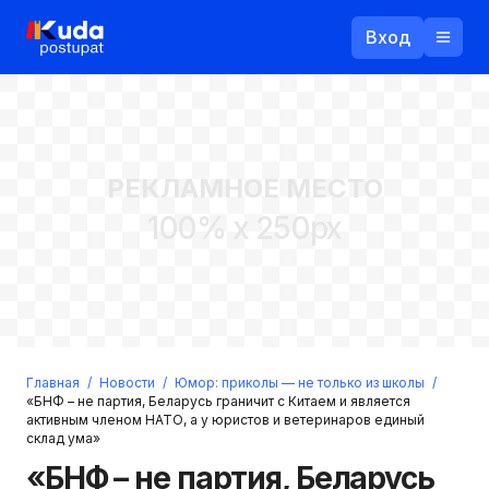
Вход
Назад
РЕКЛАМНОЕ МЕСТО
Логин
100% x 250px
Пароль
Ваш email
Забыли пароль?
Главная
/
Новости
/
Юмор: приколы — не только из школы
/
Войти
«БНФ – не партия, Беларусь граничит с Китаем и является
активным членом НАТО, а у юристов и ветеринаров единый
Прислать пароль
склад ума»
Регистрация
«БНФ – не партия, Беларусь