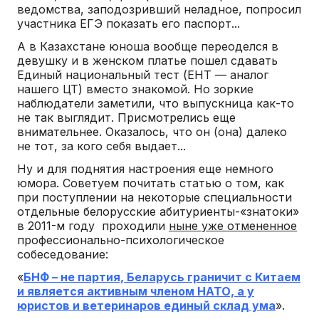
ведомства, заподозривший неладное, попросил
участника ЕГЭ показать его паспорт...
А в Казахстане юноша вообще переоделся в
девушку и в женском платье пошел сдавать
Единый национальный тест (ЕНТ — аналог
нашего ЦТ) вместо знакомой. Но зоркие
наблюдатели заметили, что выпускница как-то
не так выглядит. Присмотрелись еще
внимательнее. Оказалось, что он (она) далеко
не тот, за кого себя выдает...
Ну и для поднятия настроения еще немного
юмора. Советуем почитать статью о том, как
при поступлении на некоторые специальности
отдельные белорусские абитуриенты-«знатоки»
в 2011-м году проходили
ныне уже отмененное
профессионально-психологическое
собеседование:
«
БНФ – не партия, Беларусь граничит с Китаем
и является активным членом НАТО, а у
юристов и ветеринаров единый склад ума
».