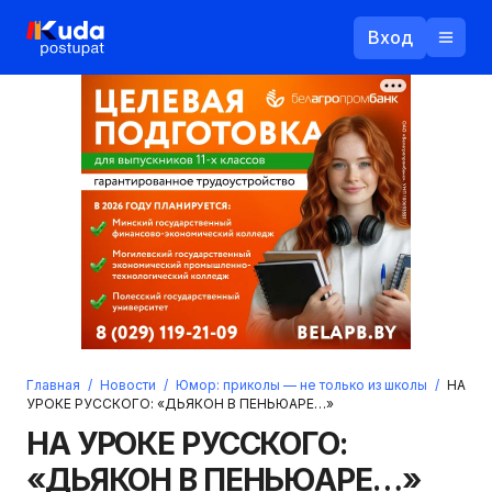
Вход
Назад
Логин
Пароль
Ваш email
Забыли пароль?
Главная
/
Новости
/
Юмор: приколы — не только из школы
/
НА
Войти
УРОКЕ РУССКОГО: «ДЬЯКОН В ПЕНЬЮАРЕ…»
Прислать пароль
НА УРОКЕ РУССКОГО:
Регистрация
«ДЬЯКОН В ПЕНЬЮАРЕ…»