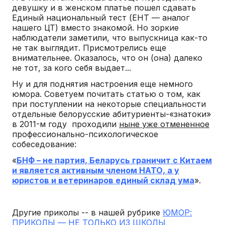
девушку и в женском платье пошел сдавать
Единый национальный тест (ЕНТ — аналог
нашего ЦТ) вместо знакомой. Но зоркие
наблюдатели заметили, что выпускница как-то
не так выглядит. Присмотрелись еще
внимательнее. Оказалось, что он (она) далеко
не тот, за кого себя выдает...
Ну и для поднятия настроения еще немного
юмора. Советуем почитать статью о том, как
при поступлении на некоторые специальности
отдельные белорусские абитуриенты-«знатоки»
в 2011-м году проходили
ныне уже отмененное
профессионально-психологическое
собеседование:
«
БНФ – не партия, Беларусь граничит с Китаем
и является активным членом НАТО, а у
юристов и ветеринаров единый склад ума
».
Другие приколы -- в нашей рубрике
ЮМОР:
ПРИКОЛЫ — НЕ ТОЛЬКО ИЗ ШКОЛЫ