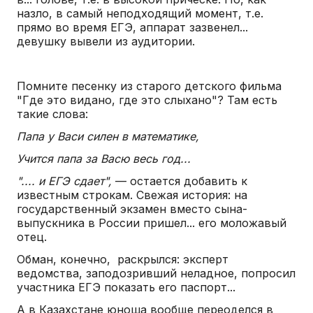
назло, в самый неподходящий момент, т.е.
прямо во время ЕГЭ, аппарат зазвенел...
девушку вывели из аудитории.
Помните песенку из старого детского фильма
"Где это видано, где это слыхано"? Там есть
такие слова:
Папа у Васи силен в математике,
Учится папа за Васю весь год...
".... и ЕГЭ сдает",
— остается добавить к
известным строкам. Свежая история: на
государственный экзамен вместо сына-
выпускника в России пришел... его моложавый
отец.
Обман, конечно, раскрылся: эксперт
ведомства, заподозривший неладное, попросил
участника ЕГЭ показать его паспорт...
А в Казахстане юноша вообще переоделся в