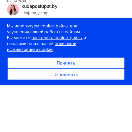
02.04.2014
kudapostupat.by
Шеф-редактор
Мы используем cookie-файлы для
улучшения вашей работы с сайтом.
Вы можете
настроить cookie-файлы
и
ознакомиться с нашей
политикой
использования cookie
.
Принять
Отклонить
Цитаты перлов из экзаменационных работ
предыдущих лет (ЕГЭ) по обществознанию
(обществоведению).