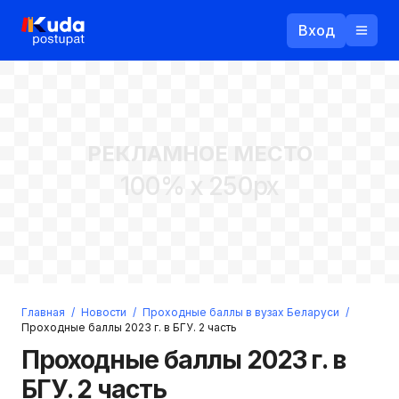
Вход
Назад
РЕКЛАМНОЕ МЕСТО
Логин
100% x 250px
Пароль
Ваш email
Забыли пароль?
Главная
/
Новости
/
Проходные баллы в вузах Беларуси
/
Войти
Проходные баллы 2023 г. в БГУ. 2 часть
Прислать пароль
Проходные баллы 2023 г. в
Регистрация
БГУ. 2 часть