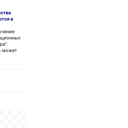
рства
ются в
учение
мационных
ра".
а может