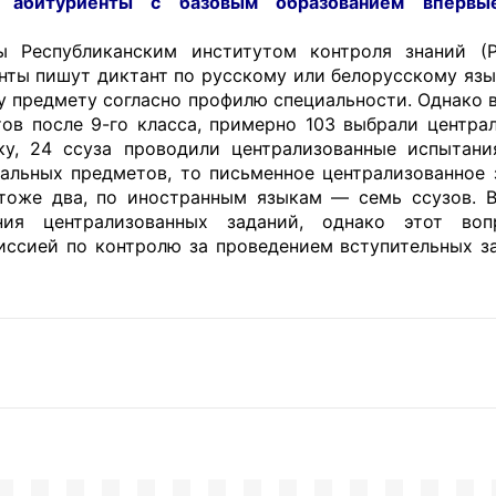
я абитуриенты с базовым образованием впервы
ы Республиканским институтом контроля знаний (
енты пишут диктант по русскому или белорусскому язы
 предмету согласно профилю специальности. Однако в
тов после 9-го класса, примерно 103 выбрали центра
ку, 24 ссуза проводили централизованные испытан
тальных предметов, то письменное централизованное 
тоже два, по иностранным языкам — семь ссузов. В
ния централизованных заданий, однако этот воп
иссией по контролю за проведением вступительных з