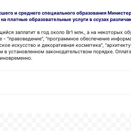
сшего и среднего специального образования Министе
 на платные образовательные услуги в ссузах различа
ийся заплатит в год около Br1 млн., а на некоторых об
ие - "правоведение", "программное обеспечение инфор
ское искусство и декоративная косметика", "архитекту
м в установленном законодательством порядке. Оплат
диновременно.