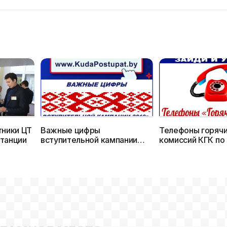
тники ЦТ
Важные цифры
Телефоны горячи
станции
вступительной кампании
комиссий КГК по
2019 г.
за ходом вступи
кампании 2019 г