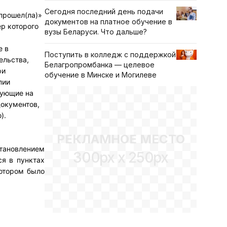
Сегодня последний день подачи
прошел(ла)»
документов на платное обучение в
р которого
вузы Беларуси. Что дальше?
е в
Поступить в колледж с поддержкой
ельства,
Белагропромбанка — целевое
ри
обучение в Минске и Могилеве
пии
вующие на
окументов,
).
РЕКЛАМНОЕ МЕСТО
становлением
300px x 250px
я в пунктах
котором было