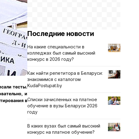
Последние новости
На какие специальности в
колледжах был самый высокий
конкурс в 2026 году?
Как найти репетитора в Беларуси:
знакомимся с каталогом
KudaPostupat.by
исали тесты.
овательно, и
Списки зачисленных на платное
стирования в
обучение в вузы Беларуси 2026
году
В каких вузах был самый высокий
конкурс на платное обучение?