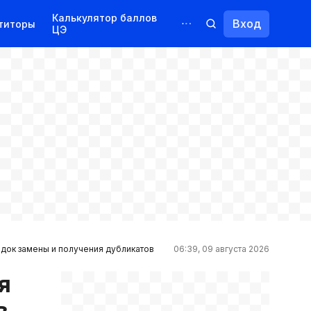
Калькулятор баллов
Вход
титоры
ЦЭ
Обучение для иностранцев
Курсы
Переподготовка
рядок замены и получения дубликатов
06:39, 09 августа 2026
я
в