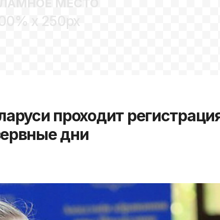
ЛАМНОЕ МЕСТО
00% x 250px
еларуси проходит регистраци
зервные дни