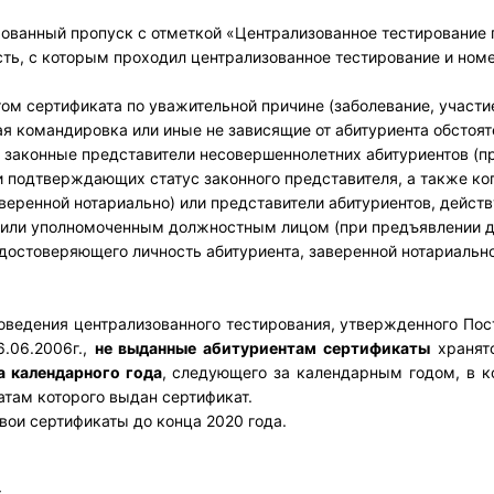
рованный пропуск с отметкой «Централизованное тестирование 
ть, с которым проходил централизованное тестирование и номе
ом сертификата по уважительной причине (заболевание, участи
 командировка или иные не зависящие от абитуриента обстоят
 законные представители несовершеннолетних абитуриентов (п
 подтверждающих статус законного представителя, а также ко
веренной нотариально) или представители абитуриентов, дейст
о или уполномоченным должностным лицом (при предъявлении д
достоверяющего личность абитуриента, заверенной нотариально
роведения централизованного тестирования, утвержденного По
.06.2006г.,
не выданные абитуриентам сертификаты
хранятс
а календарного года
, следующего за календарным годом, в 
атам которого выдан сертификат.
вои сертификаты до конца 2020 года.
: