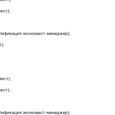
ист);
алификация экономист-менеджер);
);
ист);
ист);
алификация экономист-менеджер);