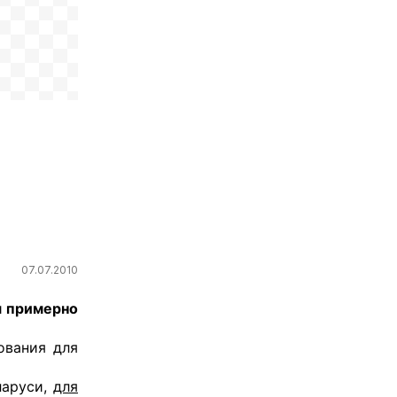
07.07.2010
я примерно
ования для
ларуси,
для