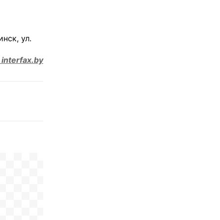
нск, ул.
nterfax.by