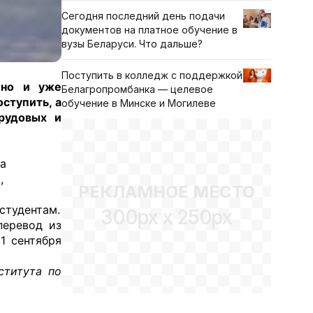
Сегодня последний день подачи
документов на платное обучение в
вузы Беларуси. Что дальше?
Поступить в колледж с поддержкой
 но и уже
Белагропромбанка — целевое
ступить, а
обучение в Минске и Могилеве
рудовых и
на
,
РЕКЛАМНОЕ МЕСТО
студентам.
300px x 250px
перевод из
1 сентября
ститута по