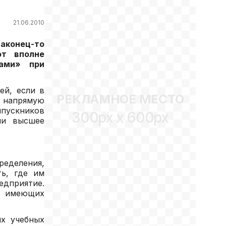
21.06.2010
наконец-то
ют вполне
ками» при
ей, если в
РЕКЛАМНОЕ МЕСТО
напрямую
ыпускников
300px x 600px
ли высшее
еделения,
ь, где им
едприятие.
й, имеющих
их учебных