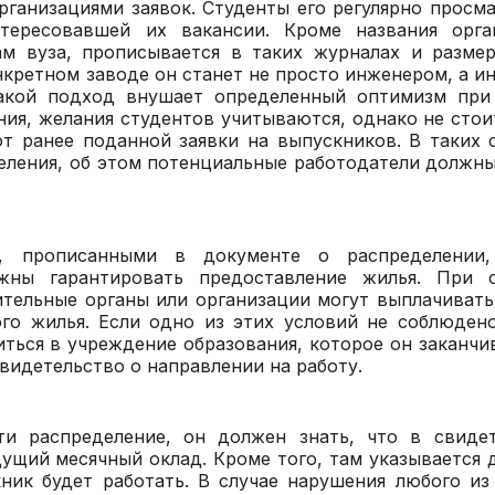
рганизациями заявок. Студенты его регулярно просм
тересовавшей их вакансии. Кроме названия орга
м вуза, прописывается в таких журналах и разме
онкретном заводе он станет не просто инженером, а и
 такой подход внушает определенный оптимизм при
ния, желания студентов учитываются, однако не стои
от ранее поданной заявки на выпускников. В таких с
деления, об этом потенциальные работодатели должн
, прописанными в документе о распределении
жны гарантировать предоставление жилья. При о
ительные органы или организации могут выплачиват
го жилья. Если одно из этих условий не соблюден
иться в учреждение образования, которое он заканчив
видетельство о направлении на работу.
ти распределение, он должен знать, что в свиде
дущий месячный оклад. Кроме того, там указывается 
ник будет работать. В случае нарушения любого из