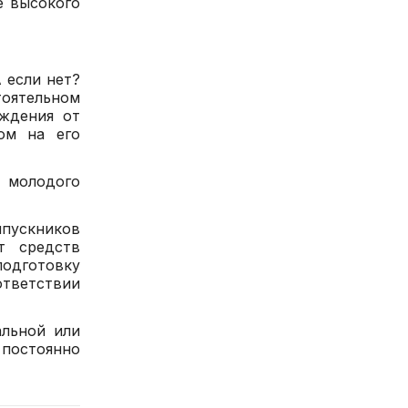
е высокого
 если нет?
оятельном
ождения от
ом на его
с молодого
пускников
т средств
одготовку
ответствии
альной или
 постоянно