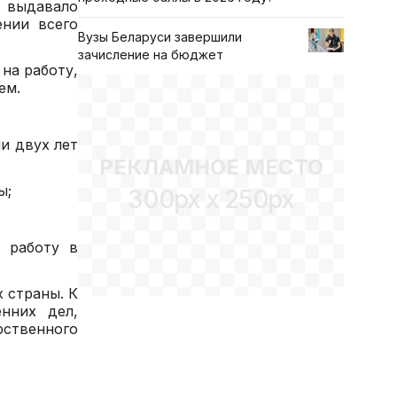
 выдавало
ении всего
Вузы Беларуси завершили
зачисление на бюджет
на работу,
ем.
и двух лет
РЕКЛАМНОЕ МЕСТО
ы;
300px x 250px
 работу в
 страны. К
нних дел,
рственного