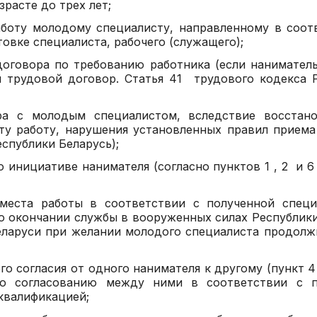
зрасте до трех лет;
работу молодому специалисту, направленному в соот
товке специалиста, рабочего (служащего);
 договора по требованию работника (если нанимател
и трудовой договор. Статья 41 трудового кодекса 
ра с молодым специалистом, вследствие восстано
ту работу, нарушения установленных правил приема
еспублики Беларусь);
о инициативе нанимателя (согласно пунктов 1 , 2 и 6
 места работы в соответствии с полученной спец
о окончании службы в вооруженных силах Республики
еларуси при желании молодого специалиста продолж
го согласия от одного нанимателя к другому (пункт 4
по согласованию между ними в соответствии с п
квалификацией;