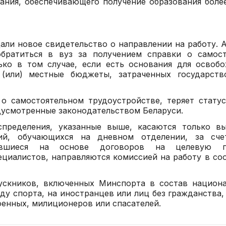
вания, обеспечивающего получение образования боле
ли новое свидетельство о направлении на работу. А
братиться в вуз за получением справки о самост
ько в том случае, если есть основания для освоб
(или) местные бюджеты, затраченных государств
о самостоятельном трудоустройстве, теряет стату
едусмотренные законодательством Беларуси.
ределения, указанные выше, касаются только вы
ий, обучающихся на дневном отделении, за сче
чавшиеся на основе договоров на целевую п
ециалистов, направляются комиссией на работу в со
ускников, включенных Минспорта в состав национ
ду спорта, на иностранцев или лиц без гражданства,
енных, милиционеров или спасателей.