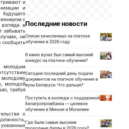
атривают и
низации и
р будущего
нженером с
Последние новости
 взгляде в
т забывать
Списки зачисленных на платное
лучаях, не
обучение в 2026 году
ы сообщить
В каких вузах был самый высокий
конкурс на платное обучение?
, молодым
тсутствии
Сегодня последний день подачи
ь молодому
документов на платное обучение в
о, молодой
вузы Беларуси. Что дальше?
ал, требуя
Поступить в колледж с поддержкой
Белагропромбанка — целевое
обучение в Минске и Могилеве
тельстве о
должность,
Где были самые высокие
 указанных
проходные баллы в 2026 году?